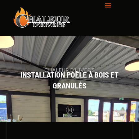
CHALEUR D’HIVER’S
INSTALLATION POÊLE À BOIS ET
GRANULÉS