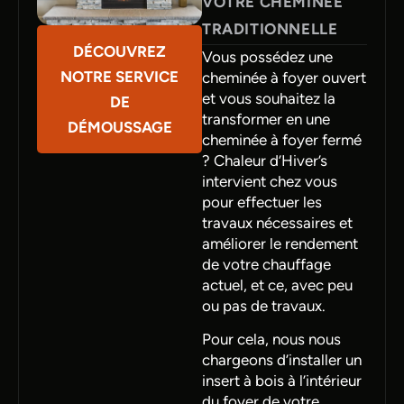
VOTRE CHEMINÉE
TRADITIONNELLE
DÉCOUVREZ
Vous possédez une
NOTRE SERVICE
cheminée à foyer ouvert
et vous souhaitez la
DE
transformer en une
DÉMOUSSAGE
cheminée à foyer fermé
? Chaleur d’Hiver’s
intervient chez vous
pour effectuer les
travaux nécessaires et
améliorer le rendement
de votre chauffage
actuel, et ce, avec peu
ou pas de travaux.
Pour cela, nous nous
chargeons d’installer un
insert à bois à l’intérieur
du foyer de votre