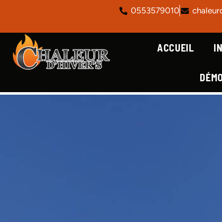
0553579010
chaleur
ACCUEIL
I
DÉM