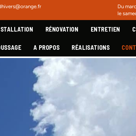
dhivers@orange.fr
Du mardi
le samed
NSTALLATION
RÉNOVATION
ENTRETIEN
C
OUSSAGE
A PROPOS
RÉALISATIONS
CON